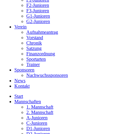
F2-Junioren
F3-Junioren
G1-Junioren
G2-Junioren
Verein
Aufnahmeantrag
Vorstand
Chronik
Satzung
Finanzordnung
Sportarten
Trainer
Sponsoren
Nachwuchssponsoren
News
Kontakt
Start
Mannschaften
1. Mannschaft
2. Mannschaft
A-Junioren
C-Junioren
D1-Junioren
D2-Junioren