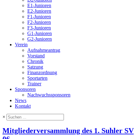
E1-Junioren
E2-Junioren
F1-Junioren
F2-Junioren
F3-Junioren
G1-Junioren
G2-Junioren
Verein
Aufnahmeantrag
Vorstand
Chronik
Satzung
Finanzordnung
Sportarten
Trainer
Sponsoren
Nachwuchssponsoren
News
Kontakt
×
Mitgliederversammlung des 1. Suhler SV
06