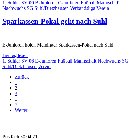
1. Suhler SV 06
B-Junioren
C-Junioren
Fußball
Mannschaft
Nachwuchs
SG Suhl/Dietzhausen
Verbandsliga
Verein
Sparkassen-Pokal geht nach Suhl
E-Junioren holen Meininger Sparkassen-Pokal nach Suhl.
Beitrag lesen
1. Suhler SV 06
E-Junioren
Fußball
Mannschaft
Nachwuchs
SG
Suhl/Dietzhausen
Verein
Zurück
1
2
3
...
7
Weiter
1. Suhler SV 06 e.V.
Fußball | Faustball | Gymnastik
Postfach 30 04 21