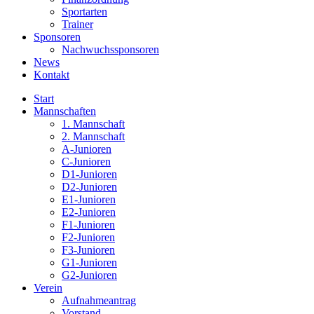
Sportarten
Trainer
Sponsoren
Nachwuchssponsoren
News
Kontakt
Start
Mannschaften
1. Mannschaft
2. Mannschaft
A-Junioren
C-Junioren
D1-Junioren
D2-Junioren
E1-Junioren
E2-Junioren
F1-Junioren
F2-Junioren
F3-Junioren
G1-Junioren
G2-Junioren
Verein
Aufnahmeantrag
Vorstand