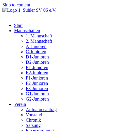
Skip to content
Start
Mannschaften
1. Mannschaft
2. Mannschaft
A-Junioren
C-Junioren
D1-Junioren
D2-Junioren
E1-Junioren
E2-Junioren
F1-Junioren
F2-Junioren
F3-Junioren
G1-Junioren
G2-Junioren
Verein
Aufnahmeantrag
Vorstand
Chronik
Satzung
Finanzordnung