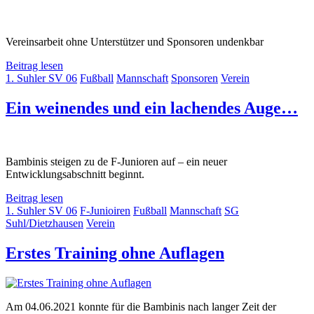
Vereinsarbeit ohne Unterstützer und Sponsoren undenkbar
Beitrag lesen
1. Suhler SV 06
Fußball
Mannschaft
Sponsoren
Verein
Ein weinendes und ein lachendes Auge…
Bambinis steigen zu de F-Junioren auf – ein neuer
Entwicklungsabschnitt beginnt.
Beitrag lesen
1. Suhler SV 06
F-Junioiren
Fußball
Mannschaft
SG
Suhl/Dietzhausen
Verein
Erstes Training ohne Auflagen
Am 04.06.2021 konnte für die Bambinis nach langer Zeit der