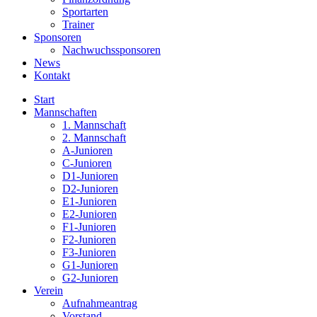
Sportarten
Trainer
Sponsoren
Nachwuchssponsoren
News
Kontakt
Start
Mannschaften
1. Mannschaft
2. Mannschaft
A-Junioren
C-Junioren
D1-Junioren
D2-Junioren
E1-Junioren
E2-Junioren
F1-Junioren
F2-Junioren
F3-Junioren
G1-Junioren
G2-Junioren
Verein
Aufnahmeantrag
Vorstand