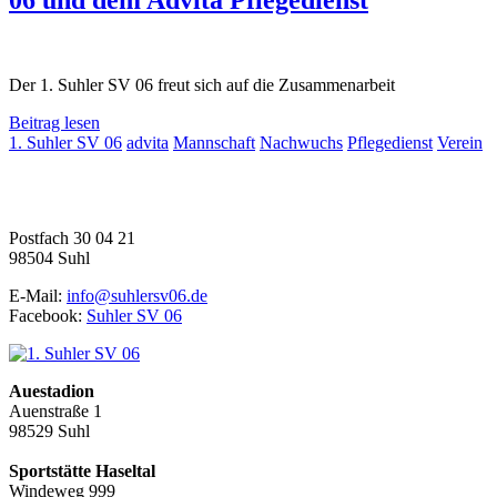
Der 1. Suhler SV 06 freut sich auf die Zusammenarbeit
Beitrag lesen
1. Suhler SV 06
advita
Mannschaft
Nachwuchs
Pflegedienst
Verein
1. Suhler SV 06 e.V.
Fußball | Faustball | Gymnastik
Postfach 30 04 21
98504 Suhl
E-Mail:
info@suhlersv06.de
Facebook:
Suhler SV 06
Auestadion
Auenstraße 1
98529 Suhl
Sportstätte Haseltal
Windeweg 999