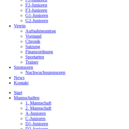
F2-Junioren
F3-Junioren
G1-Junioren
G2-Junioren
Verein
Aufnahmeantrag
Vorstand
Chronik
Satzung
Finanzordnung
Sportarten
Trainer
Sponsoren
Nachwuchssponsoren
News
Kontakt
Start
Mannschaften
1. Mannschaft
2. Mannschaft
A-Junioren
C-Junioren
D1-Junioren
D2-Junioren