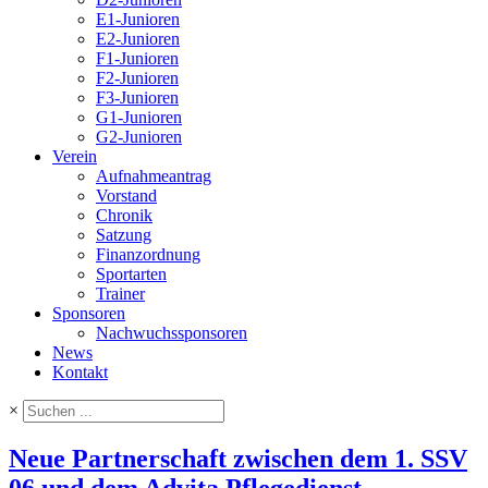
E1-Junioren
E2-Junioren
F1-Junioren
F2-Junioren
F3-Junioren
G1-Junioren
G2-Junioren
Verein
Aufnahmeantrag
Vorstand
Chronik
Satzung
Finanzordnung
Sportarten
Trainer
Sponsoren
Nachwuchssponsoren
News
Kontakt
×
Neue Partnerschaft zwischen dem 1. SSV
06 und dem Advita Pflegedienst