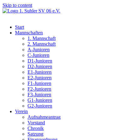
Skip to content
Start
Mannschaften
1. Mannschaft
2. Mannschaft
A-Junioren
C-Junioren
D1-Junioren
D2-Junioren
E1-Junioren
E2-Junioren
F1-Junioren
F2-Junioren
F3-Junioren
G1-Junioren
G2-Junioren
Verein
Aufnahmeantrag
Vorstand
Chronik
Satzung
Finanzordnung