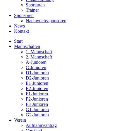
Sportarten
Trainer
Sponsoren
Nachwuchssponsoren
News
Kontakt
Start
Mannschaften
1. Mannschaft
2. Mannschaft
A-Junioren
C-Junioren
D1-Junioren
D2-Junioren
E1-Junioren
E2-Junioren
F1-Junioren
F2-Junioren
F3-Junioren
G1-Junioren
G2-Junioren
Verein
Aufnahmeantrag
Vorstand