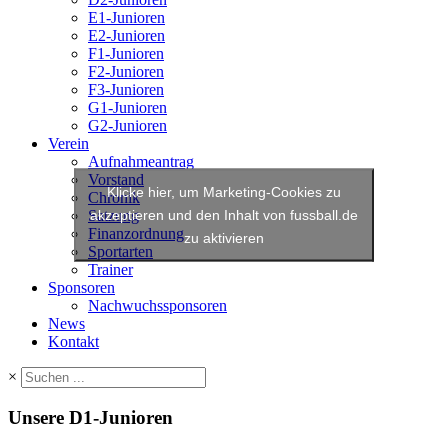
E1-Junioren
E2-Junioren
F1-Junioren
F2-Junioren
F3-Junioren
G1-Junioren
G2-Junioren
Verein
Aufnahmeantrag
Vorstand
Klicke hier, um Marketing-Cookies zu
Chronik
akzeptieren und den Inhalt von fussball.de
Satzung
Finanzordnung
zu aktivieren
Sportarten
Trainer
Sponsoren
Nachwuchssponsoren
News
Kontakt
×
Unsere D1-Junioren