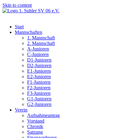
Skip to content
Start
Mannschaften
1. Mannschaft
2. Mannschaft
A-Junioren
C-Junioren
D1-Junioren
D2-Junioren
E1-Junioren
E2-Junioren
F1-Junioren
F2-Junioren
F3-Junioren
G1-Junioren
G2-Junioren
Verein
Aufnahmeantrag
Vorstand
Chronik
Satzung
Finanzordnung