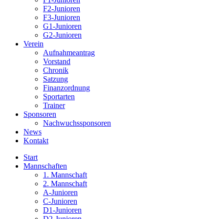
F2-Junioren
F3-Junioren
G1-Junioren
G2-Junioren
Verein
Aufnahmeantrag
Vorstand
Chronik
Satzung
Finanzordnung
Sportarten
Trainer
Sponsoren
Nachwuchssponsoren
News
Kontakt
Start
Mannschaften
1. Mannschaft
2. Mannschaft
A-Junioren
C-Junioren
D1-Junioren
D2-Junioren