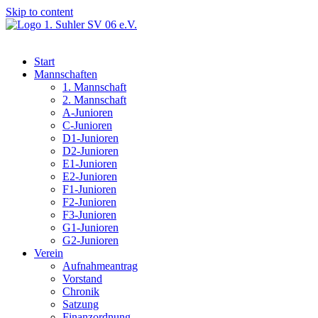
Skip to content
Start
Mannschaften
1. Mannschaft
2. Mannschaft
A-Junioren
C-Junioren
D1-Junioren
D2-Junioren
E1-Junioren
E2-Junioren
F1-Junioren
F2-Junioren
F3-Junioren
G1-Junioren
G2-Junioren
Verein
Aufnahmeantrag
Vorstand
Chronik
Satzung
Finanzordnung