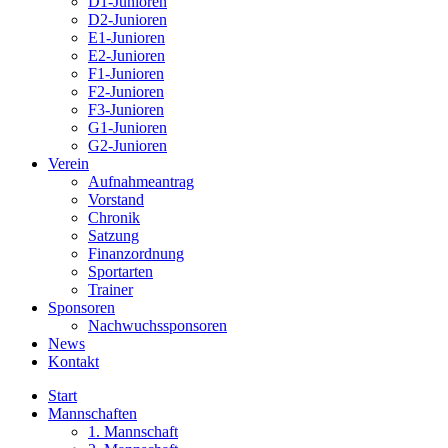
D1-Junioren
D2-Junioren
E1-Junioren
E2-Junioren
F1-Junioren
F2-Junioren
F3-Junioren
G1-Junioren
G2-Junioren
Verein
Aufnahmeantrag
Vorstand
Chronik
Satzung
Finanzordnung
Sportarten
Trainer
Sponsoren
Nachwuchssponsoren
News
Kontakt
Start
Mannschaften
1. Mannschaft