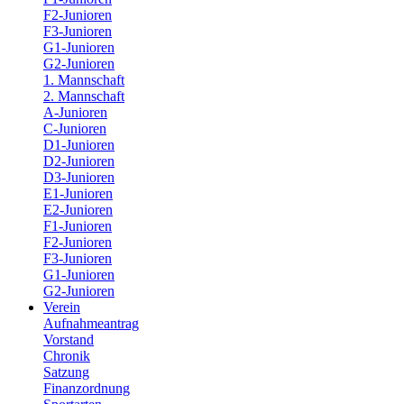
F2-Junioren
F3-Junioren
G1-Junioren
G2-Junioren
1. Mannschaft
2. Mannschaft
A-Junioren
C-Junioren
D1-Junioren
D2-Junioren
D3-Junioren
E1-Junioren
E2-Junioren
F1-Junioren
F2-Junioren
F3-Junioren
G1-Junioren
G2-Junioren
Verein
Aufnahmeantrag
Vorstand
Chronik
Satzung
Finanzordnung