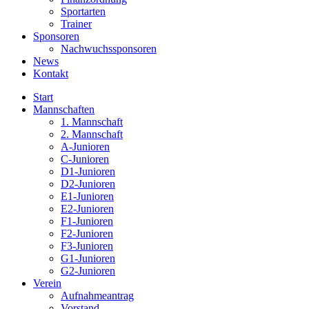
Sportarten
Trainer
Sponsoren
Nachwuchssponsoren
News
Kontakt
Start
Mannschaften
1. Mannschaft
2. Mannschaft
A-Junioren
C-Junioren
D1-Junioren
D2-Junioren
E1-Junioren
E2-Junioren
F1-Junioren
F2-Junioren
F3-Junioren
G1-Junioren
G2-Junioren
Verein
Aufnahmeantrag
Vorstand