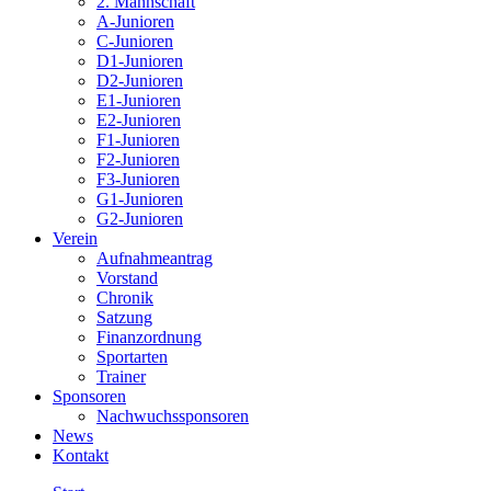
2. Mannschaft
A-Junioren
C-Junioren
D1-Junioren
D2-Junioren
E1-Junioren
E2-Junioren
F1-Junioren
F2-Junioren
F3-Junioren
G1-Junioren
G2-Junioren
Verein
Aufnahmeantrag
Vorstand
Chronik
Satzung
Finanzordnung
Sportarten
Trainer
Sponsoren
Nachwuchssponsoren
News
Kontakt