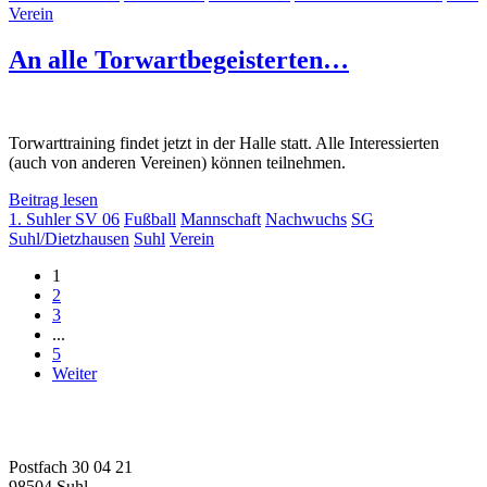
Verein
An alle Torwartbegeisterten…
Torwarttraining findet jetzt in der Halle statt. Alle Interessierten
(auch von anderen Vereinen) können teilnehmen.
Beitrag lesen
1. Suhler SV 06
Fußball
Mannschaft
Nachwuchs
SG
Suhl/Dietzhausen
Suhl
Verein
1
2
3
...
5
Weiter
1. Suhler SV 06 e.V.
Fußball | Faustball | Gymnastik
Postfach 30 04 21
98504 Suhl