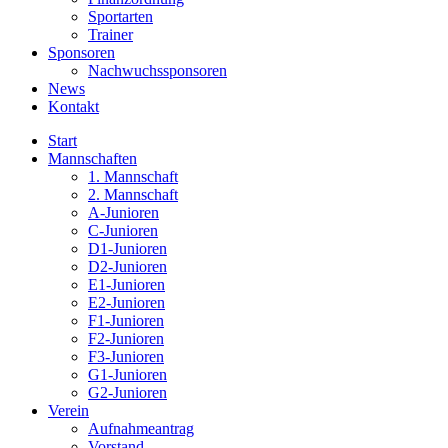
Sportarten
Trainer
Sponsoren
Nachwuchssponsoren
News
Kontakt
Start
Mannschaften
1. Mannschaft
2. Mannschaft
A-Junioren
C-Junioren
D1-Junioren
D2-Junioren
E1-Junioren
E2-Junioren
F1-Junioren
F2-Junioren
F3-Junioren
G1-Junioren
G2-Junioren
Verein
Aufnahmeantrag
Vorstand