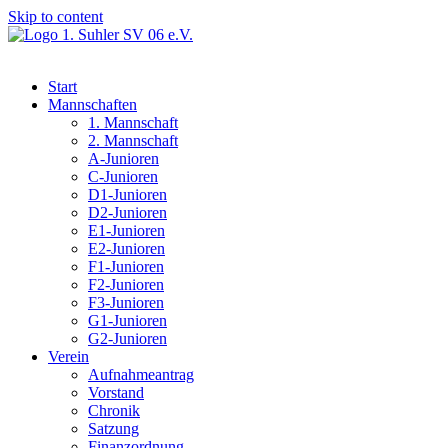
Skip to content
Start
Mannschaften
1. Mannschaft
2. Mannschaft
A-Junioren
C-Junioren
D1-Junioren
D2-Junioren
E1-Junioren
E2-Junioren
F1-Junioren
F2-Junioren
F3-Junioren
G1-Junioren
G2-Junioren
Verein
Aufnahmeantrag
Vorstand
Chronik
Satzung
Finanzordnung