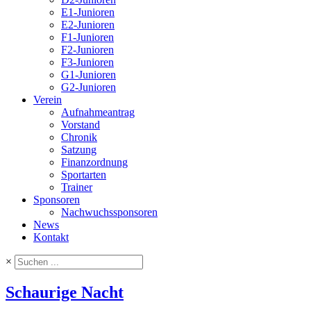
E1-Junioren
E2-Junioren
F1-Junioren
F2-Junioren
F3-Junioren
G1-Junioren
G2-Junioren
Verein
Aufnahmeantrag
Vorstand
Chronik
Satzung
Finanzordnung
Sportarten
Trainer
Sponsoren
Nachwuchssponsoren
News
Kontakt
×
Schaurige Nacht