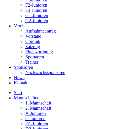
F2-Junioren
F3-Junioren
G1-Junioren
G2-Junioren
Verein
Aufnahmeantrag
Vorstand
Chronik
Satzung
Finanzordnung
Sportarten
Trainer
Sponsoren
Nachwuchssponsoren
News
Kontakt
Start
Mannschaften
1. Mannschaft
2. Mannschaft
A-Junioren
C-Junioren
D1-Junioren
D2-Junioren