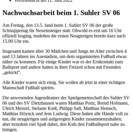
Veröffentlicht am
11. Juni 2022
Nachwuchsarbeit beim 1. Suhler SV 06
Am Freitag, den 13.5. fand beim 1. Suhler SV 06 der große
Schnuppertag für Neueinsteiger statt. Obwohl es erst um 16 Uhr
offiziell losging, trudelten die ersten Neugierigen bereits kurz nach
15.00 Uhr ein.
Insgesamt kamen über 30 Mädchen und Jungs im Alter zwischen 4
und 13 Jahren ins Auestadion, um dem organisierten Fußball etwas
näher zu kommen. Für einige Kinder war es der Erstkontakt zum
Ballsport und andere hatten in ihrer Freizeit schon mit Freunden
„gekickt“.
Alle Kinder waren sich einig. Sie wollen ab jetzt in einer richtigen
Mannschaft Fußball spielen.
Die anwesenden Jugendtrainer der Spielgemeinschaft des Suhler SV
06 und des SV Dietzhausen waren Matthias Portz, Bernd Hofmann,
Ulrich Menzel, Stefanie Kieß, Philipp Saft, Matthias Hemsch,
Matthias Höynck und Jens Ludwig. Diese hatten alle Hände voll zu
tun, die neugierigen und aufgeregten Kinder zusammenzuhalten,
aber trotzdem viel Spaß dabei, den Kids den Fußballsport nahe zu
bringen.