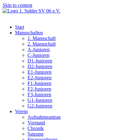
Skip to content
Start
Mannschaften
1. Mannschaft
2. Mannschaft
A-Junioren
C-Junioren
D1-Junioren
D2-Junioren
E1-Junioren
E2-Junioren
F1-Junioren
F2-Junioren
F3-Junioren
G1-Junioren
G2-Junioren
Verein
Aufnahmeantrag
Vorstand
Chronik
Satzung
Finanzordnung