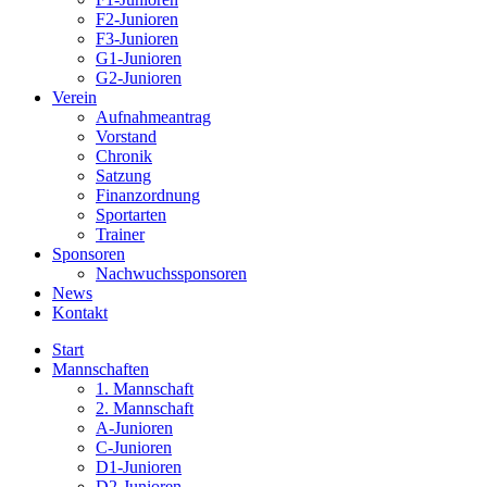
F2-Junioren
F3-Junioren
G1-Junioren
G2-Junioren
Verein
Aufnahmeantrag
Vorstand
Chronik
Satzung
Finanzordnung
Sportarten
Trainer
Sponsoren
Nachwuchssponsoren
News
Kontakt
Start
Mannschaften
1. Mannschaft
2. Mannschaft
A-Junioren
C-Junioren
D1-Junioren
D2-Junioren