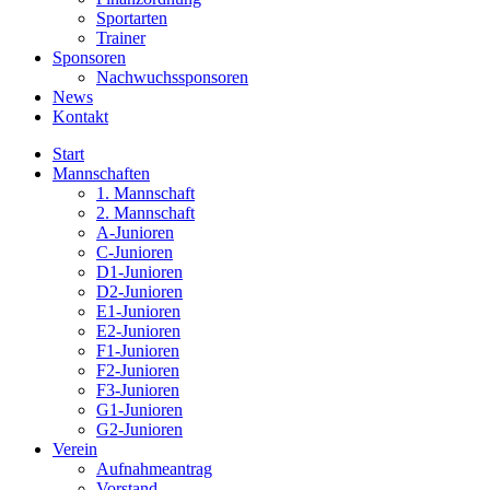
Sportarten
Trainer
Sponsoren
Nachwuchssponsoren
News
Kontakt
Start
Mannschaften
1. Mannschaft
2. Mannschaft
A-Junioren
C-Junioren
D1-Junioren
D2-Junioren
E1-Junioren
E2-Junioren
F1-Junioren
F2-Junioren
F3-Junioren
G1-Junioren
G2-Junioren
Verein
Aufnahmeantrag
Vorstand