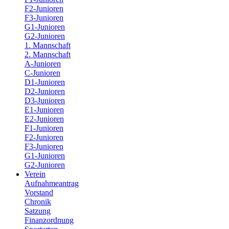
F2-Junioren
F3-Junioren
G1-Junioren
G2-Junioren
1. Mannschaft
2. Mannschaft
A-Junioren
C-Junioren
D1-Junioren
D2-Junioren
D3-Junioren
E1-Junioren
E2-Junioren
F1-Junioren
F2-Junioren
F3-Junioren
G1-Junioren
G2-Junioren
Verein
Aufnahmeantrag
Vorstand
Chronik
Satzung
Finanzordnung