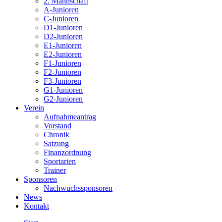
2. Mannschaft
A-Junioren
C-Junioren
D1-Junioren
D2-Junioren
E1-Junioren
E2-Junioren
F1-Junioren
F2-Junioren
F3-Junioren
G1-Junioren
G2-Junioren
Verein
Aufnahmeantrag
Vorstand
Chronik
Satzung
Finanzordnung
Sportarten
Trainer
Sponsoren
Nachwuchssponsoren
News
Kontakt