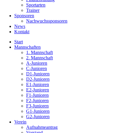
Sportarten
Trainer
Sponsoren
Nachwuchssponsoren
News
Kontakt
Start
Mannschaften
1. Mannschaft
2. Mannschaft
A-Junioren
C-Junioren
D1-Junioren
D2-Junioren
E1-Junioren
E2-Junioren
F1-Junioren
F2-Junioren
F3-Junioren
G1-Junioren
G2-Junioren
Verein
Aufnahmeantrag
Vorstand