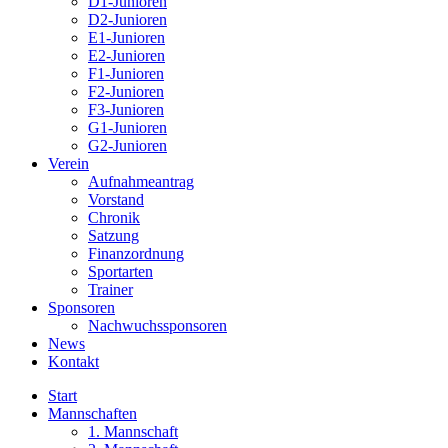
D1-Junioren
D2-Junioren
E1-Junioren
E2-Junioren
F1-Junioren
F2-Junioren
F3-Junioren
G1-Junioren
G2-Junioren
Verein
Aufnahmeantrag
Vorstand
Chronik
Satzung
Finanzordnung
Sportarten
Trainer
Sponsoren
Nachwuchssponsoren
News
Kontakt
Start
Mannschaften
1. Mannschaft