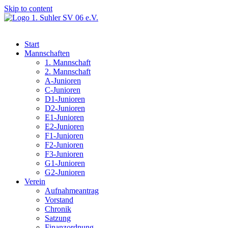
Skip to content
Start
Mannschaften
1. Mannschaft
2. Mannschaft
A-Junioren
C-Junioren
D1-Junioren
D2-Junioren
E1-Junioren
E2-Junioren
F1-Junioren
F2-Junioren
F3-Junioren
G1-Junioren
G2-Junioren
Verein
Aufnahmeantrag
Vorstand
Chronik
Satzung
Finanzordnung