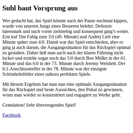
Suhl baut Vorsprung aus
Wer gedacht hat, das Spiel könnte nach der Pause nochmal kippen,
wurde von unseren Jungs eines Besseren belehrt. Defensiv
bärenstark und nach vorne zielstrebig und konsequent ging’s weiter.
Erst traf Tim Fabig zum 3:0 (49. Minute) und Andrej Lieb eine
Minute später zum 4:0. Damit war das Spiel entschieden, aber es
ging ja auch darum, die Ausgangssituation für das Rückspiel optimal
zu gestalten. Daher ließ man auch nach der klaren Führung nicht
locker und erzielte sogar noch das 5:0 durch Ben Müller in der 61.
Minute und das 6:0 in der 73. Minute durch Jeremy Weisheit. Der
6:1-Anschlusstreffer in der 78. Minute war der einzigste
Schönheitsfehler eines nahezu perfekten Spiels.
Mit diesem Ergebnis hat man nun eine optimale Ausgangssituation
für das Rückspiel und beste Aussichten, den Pokal zu gewinnen,
wenn man wieder so konzentriert und engagiert zu Werke geht.
Gratulation! Sehr überzeugendes Spiel!
Facebook
1. Suhler SV 06 e.V.
Fußball | Faustball | Gymnastik