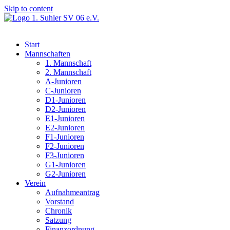
Skip to content
Start
Mannschaften
1. Mannschaft
2. Mannschaft
A-Junioren
C-Junioren
D1-Junioren
D2-Junioren
E1-Junioren
E2-Junioren
F1-Junioren
F2-Junioren
F3-Junioren
G1-Junioren
G2-Junioren
Verein
Aufnahmeantrag
Vorstand
Chronik
Satzung
Finanzordnung