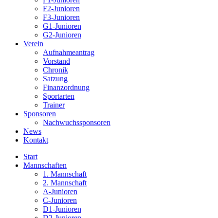
F2-Junioren
F3-Junioren
G1-Junioren
G2-Junioren
Verein
Aufnahmeantrag
Vorstand
Chronik
Satzung
Finanzordnung
Sportarten
Trainer
Sponsoren
Nachwuchssponsoren
News
Kontakt
Start
Mannschaften
1. Mannschaft
2. Mannschaft
A-Junioren
C-Junioren
D1-Junioren
D2-Junioren