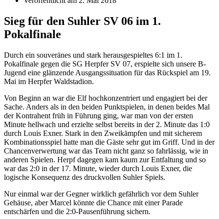
Veröffentlicht am
2. Mai 2018
Sieg für den Suhler SV 06 im 1.
Pokalfinale
Durch ein souveränes und stark herausgespieltes 6:1 im 1.
Pokalfinale gegen die SG Herpfer SV 07, erspielte sich unsere B-
Jugend eine glänzende Ausgangssituation für das Rückspiel am 19.
Mai im Herpfer Waldstadion.
Von Beginn an war die Elf hochkonzentriert und engagiert bei der
Sache. Anders als in den beiden Punktspielen, in denen beides Mal
der Kontrahent früh in Führung ging, war man von der ersten
Minute hellwach und erzielte selbst bereits in der 2. Minute das 1:0
durch Louis Exner. Stark in den Zweikämpfen und mit sicherem
Kombinationsspiel hatte man die Gäste sehr gut im Griff. Und in der
Chancenverwertung war das Team nicht ganz so fahrlässig, wie in
anderen Spielen. Herpf dagegen kam kaum zur Entfaltung und so
war das 2:0 in der 17. Minute, wieder durch Louis Exner, die
logische Konsequenz des druckvollen Suhler Spiels.
Nur einmal war der Gegner wirklich gefährlich vor dem Suhler
Gehäuse, aber Marcel könnte die Chance mit einer Parade
entschärfen und die 2:0-Pausenführung sichern.