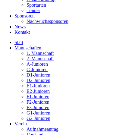
Sportarten
Trainer
Sponsoren
Nachwuchssponsoren
News
Kontakt
Start
Mannschaften
1. Mannschaft
2. Mannschaft
A-Junioren
C-Junioren
D1-Junioren
D2-Junioren
E1-Junioren
E2-Junioren
F1-Junioren
F2-Junioren
F3-Junioren
G1-Junioren
G2-Junioren
Verein
Aufnahmeantrag
Vorstand