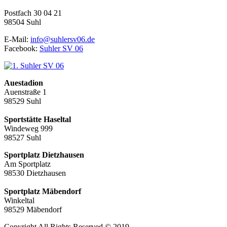
Postfach 30 04 21
98504 Suhl
E-Mail:
info@suhlersv06.de
Facebook:
Suhler SV 06
Auestadion
Auenstraße 1
98529 Suhl
Sportstätte Haseltal
Windeweg 999
98527 Suhl
Sportplatz Dietzhausen
Am Sportplatz
98530 Dietzhausen
Sportplatz Mäbendorf
Winkeltal
98529 Mäbendorf
Copyright All Rights Reserved © 2019