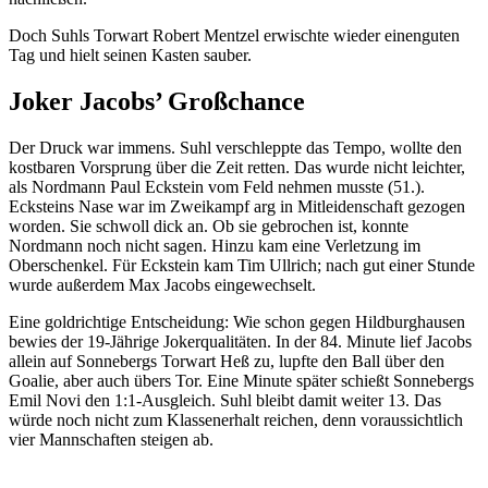
Doch Suhls Torwart Robert Mentzel erwischte wieder einenguten
Tag und hielt seinen Kasten sauber.
Joker Jacobs’ Großchance
Der Druck war immens. Suhl verschleppte das Tempo, wollte den
kostbaren Vorsprung über die Zeit retten. Das wurde nicht leichter,
als Nordmann Paul Eckstein vom Feld nehmen musste (51.).
Ecksteins Nase war im Zweikampf arg in Mitleidenschaft gezogen
worden. Sie schwoll dick an. Ob sie gebrochen ist, konnte
Nordmann noch nicht sagen. Hinzu kam eine Verletzung im
Oberschenkel. Für Eckstein kam Tim Ullrich; nach gut einer Stunde
wurde außerdem Max Jacobs eingewechselt.
Eine goldrichtige Entscheidung: Wie schon gegen Hildburghausen
bewies der 19-Jährige Jokerqualitäten. In der 84. Minute lief Jacobs
allein auf Sonnebergs Torwart Heß zu, lupfte den Ball über den
Goalie, aber auch übers Tor. Eine Minute später schießt Sonnebergs
Emil Novi den 1:1-Ausgleich. Suhl bleibt damit weiter 13. Das
würde noch nicht zum Klassenerhalt reichen, denn voraussichtlich
vier Mannschaften steigen ab.