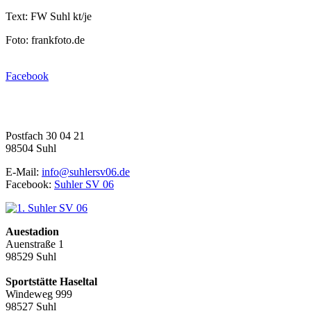
Text: FW Suhl kt/je
Foto: frankfoto.de
Facebook
1. Suhler SV 06 e.V.
Fußball | Faustball | Gymnastik
Postfach 30 04 21
98504 Suhl
E-Mail:
info@suhlersv06.de
Facebook:
Suhler SV 06
Auestadion
Auenstraße 1
98529 Suhl
Sportstätte Haseltal
Windeweg 999
98527 Suhl