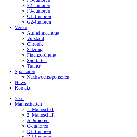
F2-Junioren
F3-Junioren
G1-Junioren
G2-Junioren
Verein
Aufnahmeantrag
Vorstand
Chronik
Satzung
Finanzordnung
Sportarten
Trainer
Sponsoren
Nachwuchssponsoren
News
Kontakt
Start
Mannschaften
1. Mannschaft
2. Mannschaft
A-Junioren
C-Junioren
D1-Junioren
D2-Junioren