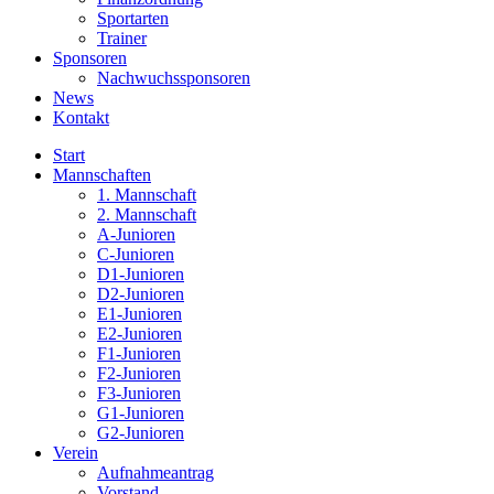
Sportarten
Trainer
Sponsoren
Nachwuchssponsoren
News
Kontakt
Start
Mannschaften
1. Mannschaft
2. Mannschaft
A-Junioren
C-Junioren
D1-Junioren
D2-Junioren
E1-Junioren
E2-Junioren
F1-Junioren
F2-Junioren
F3-Junioren
G1-Junioren
G2-Junioren
Verein
Aufnahmeantrag
Vorstand