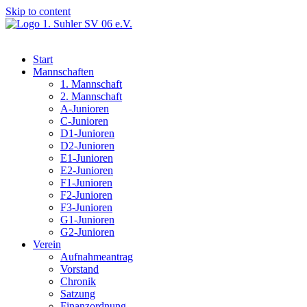
Skip to content
Start
Mannschaften
1. Mannschaft
2. Mannschaft
A-Junioren
C-Junioren
D1-Junioren
D2-Junioren
E1-Junioren
E2-Junioren
F1-Junioren
F2-Junioren
F3-Junioren
G1-Junioren
G2-Junioren
Verein
Aufnahmeantrag
Vorstand
Chronik
Satzung
Finanzordnung