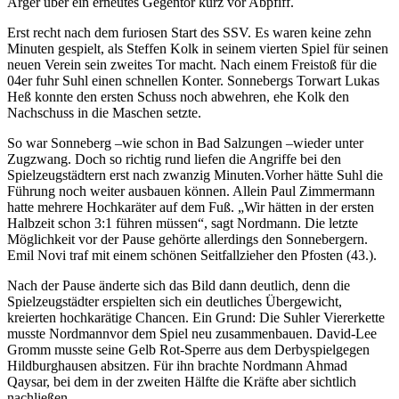
Ärger über ein erneutes Gegentor kurz vor Abpfiff.
Erst recht nach dem furiosen Start des SSV. Es waren keine zehn
Minuten gespielt, als Steffen Kolk in seinem vierten Spiel für seinen
neuen Verein sein zweites Tor macht. Nach einem Freistoß für die
04er fuhr Suhl einen schnellen Konter. Sonnebergs Torwart Lukas
Heß konnte den ersten Schuss noch abwehren, ehe Kolk den
Nachschuss in die Maschen setzte.
So war Sonneberg –wie schon in Bad Salzungen –wieder unter
Zugzwang. Doch so richtig rund liefen die Angriffe bei den
Spielzeugstädtern erst nach zwanzig Minuten.Vorher hätte Suhl die
Führung noch weiter ausbauen können. Allein Paul Zimmermann
hatte mehrere Hochkaräter auf dem Fuß. „Wir hätten in der ersten
Halbzeit schon 3:1 führen müssen“, sagt Nordmann. Die letzte
Möglichkeit vor der Pause gehörte allerdings den Sonnebergern.
Emil Novi traf mit einem schönen Seitfallzieher den Pfosten (43.).
Nach der Pause änderte sich das Bild dann deutlich, denn die
Spielzeugstädter erspielten sich ein deutliches Übergewicht,
kreierten hochkarätige Chancen. Ein Grund: Die Suhler Viererkette
musste Nordmannvor dem Spiel neu zusammenbauen. David-Lee
Gromm musste seine Gelb Rot-Sperre aus dem Derbyspielgegen
Hildburghausen absitzen. Für ihn brachte Nordmann Ahmad
Qaysar, bei dem in der zweiten Hälfte die Kräfte aber sichtlich
nachließen.