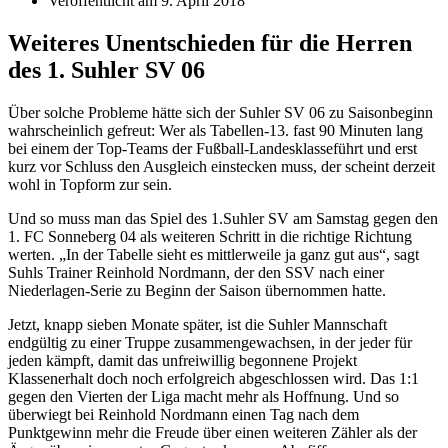
Veröffentlicht am
9. April 2018
Weiteres Unentschieden für die Herren
des 1. Suhler SV 06
Über solche Probleme hätte sich der Suhler SV 06 zu Saisonbeginn
wahrscheinlich gefreut: Wer als Tabellen-13. fast 90 Minuten lang
bei einem der Top-Teams der Fußball-Landesklasseführt und erst
kurz vor Schluss den Ausgleich einstecken muss, der scheint derzeit
wohl in Topform zur sein.
Und so muss man das Spiel des 1.Suhler SV am Samstag gegen den
1. FC Sonneberg 04 als weiteren Schritt in die richtige Richtung
werten. „In der Tabelle sieht es mittlerweile ja ganz gut aus“, sagt
Suhls Trainer Reinhold Nordmann, der den SSV nach einer
Niederlagen-Serie zu Beginn der Saison übernommen hatte.
Jetzt, knapp sieben Monate später, ist die Suhler Mannschaft
endgültig zu einer Truppe zusammengewachsen, in der jeder für
jeden kämpft, damit das unfreiwillig begonnene Projekt
Klassenerhalt doch noch erfolgreich abgeschlossen wird. Das 1:1
gegen den Vierten der Liga macht mehr als Hoffnung. Und so
überwiegt bei Reinhold Nordmann einen Tag nach dem
Punktgewinn mehr die Freude über einen weiteren Zähler als der