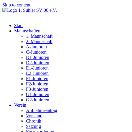
Skip to content
Start
Mannschaften
1. Mannschaft
2. Mannschaft
A-Junioren
C-Junioren
D1-Junioren
D2-Junioren
E1-Junioren
E2-Junioren
F1-Junioren
F2-Junioren
F3-Junioren
G1-Junioren
G2-Junioren
Verein
Aufnahmeantrag
Vorstand
Chronik
Satzung
Finanzordnung