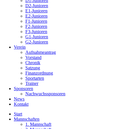
D1-Junioren
D2-Junioren
E1-Junioren
E2-Junioren
F1-Junioren
F2-Junioren
F3-Junioren
G1-Junioren
G2-Junioren
Verein
Aufnahmeantrag
Vorstand
Chronik
Satzung
Finanzordnung
Sportarten
Trainer
Sponsoren
Nachwuchssponsoren
News
Kontakt
Start
Mannschaften
1. Mannschaft