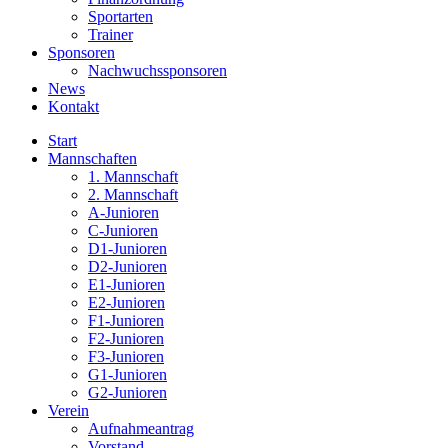
Sportarten
Trainer
Sponsoren
Nachwuchssponsoren
News
Kontakt
Start
Mannschaften
1. Mannschaft
2. Mannschaft
A-Junioren
C-Junioren
D1-Junioren
D2-Junioren
E1-Junioren
E2-Junioren
F1-Junioren
F2-Junioren
F3-Junioren
G1-Junioren
G2-Junioren
Verein
Aufnahmeantrag
Vorstand