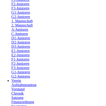
F2-Junioren
F3-Junioren
G1-Junioren
G2-Junioren
1. Mannschaft
2. Mannschaft
A-Junioren
C-Junioren
D1-Junioren
D2-Junioren
D3-Junioren
E1-Junioren
E2-Junioren
F1-Junioren
F2-Junioren
F3-Junioren
G1-Junioren
G2-Junioren
Verein
Aufnahmeantrag
Vorstand
Chronik
Satzung
Finanzordnung