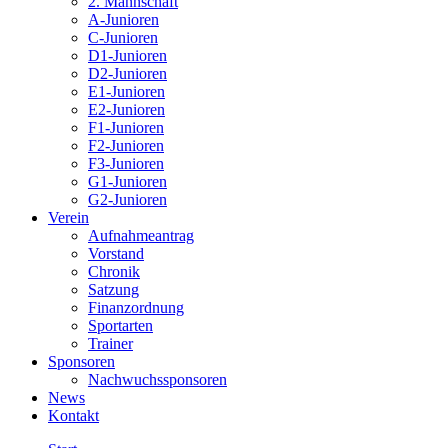
2. Mannschaft
A-Junioren
C-Junioren
D1-Junioren
D2-Junioren
E1-Junioren
E2-Junioren
F1-Junioren
F2-Junioren
F3-Junioren
G1-Junioren
G2-Junioren
Verein
Aufnahmeantrag
Vorstand
Chronik
Satzung
Finanzordnung
Sportarten
Trainer
Sponsoren
Nachwuchssponsoren
News
Kontakt