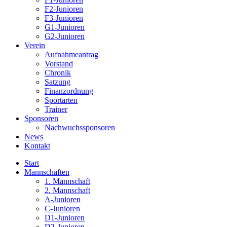
F2-Junioren
F3-Junioren
G1-Junioren
G2-Junioren
Verein
Aufnahmeantrag
Vorstand
Chronik
Satzung
Finanzordnung
Sportarten
Trainer
Sponsoren
Nachwuchssponsoren
News
Kontakt
Start
Mannschaften
1. Mannschaft
2. Mannschaft
A-Junioren
C-Junioren
D1-Junioren
D2-Junioren