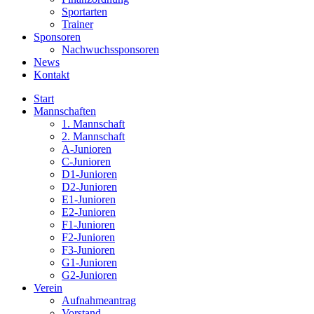
Sportarten
Trainer
Sponsoren
Nachwuchssponsoren
News
Kontakt
Start
Mannschaften
1. Mannschaft
2. Mannschaft
A-Junioren
C-Junioren
D1-Junioren
D2-Junioren
E1-Junioren
E2-Junioren
F1-Junioren
F2-Junioren
F3-Junioren
G1-Junioren
G2-Junioren
Verein
Aufnahmeantrag
Vorstand