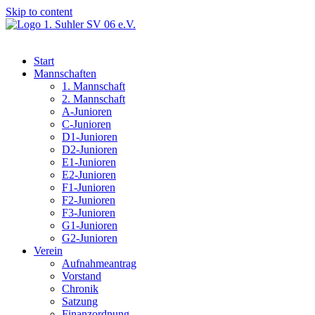
Skip to content
Start
Mannschaften
1. Mannschaft
2. Mannschaft
A-Junioren
C-Junioren
D1-Junioren
D2-Junioren
E1-Junioren
E2-Junioren
F1-Junioren
F2-Junioren
F3-Junioren
G1-Junioren
G2-Junioren
Verein
Aufnahmeantrag
Vorstand
Chronik
Satzung
Finanzordnung