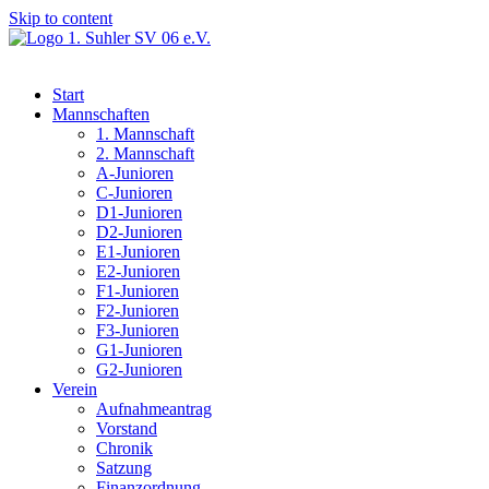
Skip to content
Start
Mannschaften
1. Mannschaft
2. Mannschaft
A-Junioren
C-Junioren
D1-Junioren
D2-Junioren
E1-Junioren
E2-Junioren
F1-Junioren
F2-Junioren
F3-Junioren
G1-Junioren
G2-Junioren
Verein
Aufnahmeantrag
Vorstand
Chronik
Satzung
Finanzordnung