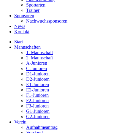
Sportarten
Trainer
Sponsoren
Nachwuchssponsoren
News
Kontakt
Start
Mannschaften
1. Mannschaft
2. Mannschaft
A-Junioren
C-Junioren
D1-Junioren
D2-Junioren
E1-Junioren
E2-Junioren
F1-Junioren
F2-Junioren
F3-Junioren
G1-Junioren
G2-Junioren
Verein
Aufnahmeantrag
Vorstand