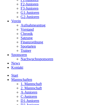
F2-Junioren
F3-Junioren
G1-Junioren
G2-Junioren
Verein
Aufnahmeantrag
Vorstand
Chronik
Satzung
Finanzordnung
Sportarten
Trainer
Sponsoren
Nachwuchssponsoren
News
Kontakt
Start
Mannschaften
1. Mannschaft
2. Mannschaft
A-Junioren
C-Junioren
D1-Junioren
D2-Junioren