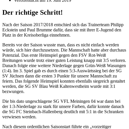
Veröffentlicht am
19. Juni 2019
Der richtige Schritt!
Nach der Saison 2017/2018 entschied sich das Trainerteam Philipp
Eckstein und Paul Brumme dafür, dass sie mit ihrer E-Jugend den
Platz in der Kreisoberliga einnehmen.
Bereits vor der Saison wusste man, dass es nicht einfach werden
würde, sich hier durchzusetzen. Die Mannschaft hatte aber durchaus
Potenzial. Das erste Heimspiel gegen den FSV Rot-Weiß
Breitungen wurde trotz einer guten Leistung knapp mit 3:5 verloren.
Danach folgte eine weitere Niederlage gegen Grün-Weiß Wasungen
(1:4). Im 3. Spiel gab es durch einen 5:3-Auswärtssieg bei der SG
SV Jüchsen dann die ersten 3 Punkte für unsere Mannschaft zu
feiern. Das folgende Heimspiel konnten ebenfalls siegreich gestaltet
werden, die SG SV Blau Weiß Kaltenwestheim wurde mit 3:1
bezwungen.
Die bis dato ungeschlagene SG VFL Meiningen 04 war dann bei
der 1:3-Niederlage zu stark für unsere Farben, dafür konnte danach
die SG FC Steinbach-Hallenberg deutlich mit 5:1 in die Schranken
verwiesen werden.
Nach diesem ordentlichen Saisonstart führte ein „vorzeitiger