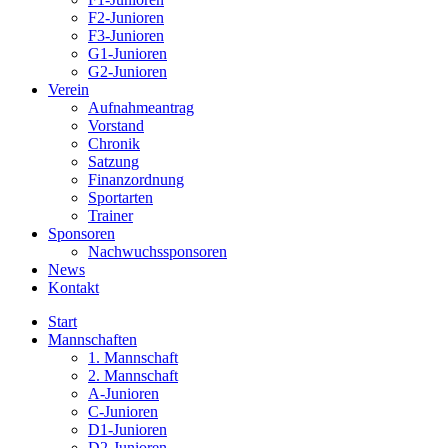
F2-Junioren
F3-Junioren
G1-Junioren
G2-Junioren
Verein
Aufnahmeantrag
Vorstand
Chronik
Satzung
Finanzordnung
Sportarten
Trainer
Sponsoren
Nachwuchssponsoren
News
Kontakt
Start
Mannschaften
1. Mannschaft
2. Mannschaft
A-Junioren
C-Junioren
D1-Junioren
D2-Junioren