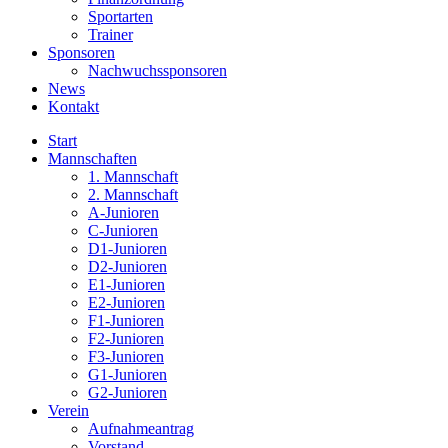
Sportarten
Trainer
Sponsoren
Nachwuchssponsoren
News
Kontakt
Start
Mannschaften
1. Mannschaft
2. Mannschaft
A-Junioren
C-Junioren
D1-Junioren
D2-Junioren
E1-Junioren
E2-Junioren
F1-Junioren
F2-Junioren
F3-Junioren
G1-Junioren
G2-Junioren
Verein
Aufnahmeantrag
Vorstand