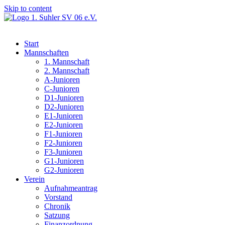
Skip to content
Start
Mannschaften
1. Mannschaft
2. Mannschaft
A-Junioren
C-Junioren
D1-Junioren
D2-Junioren
E1-Junioren
E2-Junioren
F1-Junioren
F2-Junioren
F3-Junioren
G1-Junioren
G2-Junioren
Verein
Aufnahmeantrag
Vorstand
Chronik
Satzung
Finanzordnung