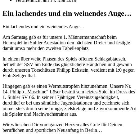
Veröffentlicht am
14. Mai 2019
Ein lachendes und ein weinendes Auge…
Ein lachendes und ein weinendes Auge…
Am Samstag gab es für unsere 1. Männermannschaft beim
Heimspiel im Suhler Auestadion den nächsten Dreier und festigte
damit umso mehr den zweiten Tabellenplatz.
In einem über weite Phasen des Spiels offenen Schlagabtausch,
behielt der SSV am Ende das glücklichere Händchen und gewann
durch unseren Torschützen Philipp Eckstein, verdient mit 1:0 gegen
Floh-Seligenthal.
Hingegen gab es einen Wermutstropfen hinzunehmen. Unsere Nr.
14, Philipp „Maschine“ Löser bestritt sein letztes Spiel im Dress des
1. Suhler SV 06. In seiner 17jährigen Vereinszugehörigkeit,
durchlief er bei uns sämtliche Jugendstationen und zeichnete sich
immer stets durch seine ruhige, zielstrebige und zuvorkommende Art
als Spieler und Nachwuchstrainer aus.
Wir wünschen Dir vom ganzen Herzen alles Gute für Deinen
beruflichen und sportlichen Neuanfang in Berlin…