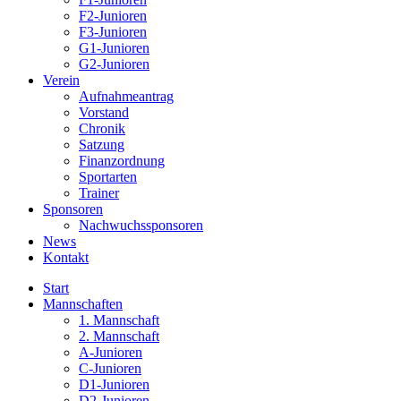
F2-Junioren
F3-Junioren
G1-Junioren
G2-Junioren
Verein
Aufnahmeantrag
Vorstand
Chronik
Satzung
Finanzordnung
Sportarten
Trainer
Sponsoren
Nachwuchssponsoren
News
Kontakt
Start
Mannschaften
1. Mannschaft
2. Mannschaft
A-Junioren
C-Junioren
D1-Junioren
D2-Junioren