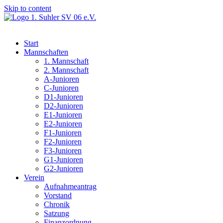
Skip to content
Start
Mannschaften
1. Mannschaft
2. Mannschaft
A-Junioren
C-Junioren
D1-Junioren
D2-Junioren
E1-Junioren
E2-Junioren
F1-Junioren
F2-Junioren
F3-Junioren
G1-Junioren
G2-Junioren
Verein
Aufnahmeantrag
Vorstand
Chronik
Satzung
Finanzordnung