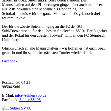
Spieler in Gold, Silber und Bronze bereit standen. Die
Mannschaften auf den Platzierungen gingen aber auch nicht leer
aus. Alle bekamen eine Medaille als Erinnerung und
Schokoladenküsse für die ganze Mannschaft. Es gab noch drei
weitere Pokale.
Der für die „beste Spielerin“ ging an die F2 der SG
Suhl/Dietzhausen , für den „besten Spieler“ an SV 01 Dreißigacker
und der Pokal für den „besten Torwart“ ging an den FC Steinbach-
Hallenberg.
Glückwunsch an alle Mannschaften – wir hoffen es hat euch Spaß
gemacht und ihr seid beim nächsten Turnier wieder dabei.
Facebook
1. Suhler SV 06 e.V.
Fußball | Faustball | Gymnastik
Postfach 30 04 21
98504 Suhl
E-Mail:
info@suhlersv06.de
Facebook:
Suhler SV 06