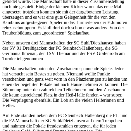
gebildet wurde. Die Mannschaft hatte in dieser Zusammenstellung
noch nie gespielt. Einige der kleinen Kicker waren das erste Mal
eingesetzt, trotzdem konnten sie mit der dargebotenen Leistung
überzeugen und es war eine gute Gelegenheit für die von den
Bambinis aufgestiegenen Spieler in das Turnierleben der F-Junioren
reinzuschnuppern. Es läuft dort doch schon etwas anders. Von der
Traubenbildung zum „geordneten“ Spielaufbau.
Neben unseren drei Mannschaften der SG Suhl/Dietzhausen haben
der SV 01 Dreißigacker, der FC Steinbach-Hallenberg, die SG
Germania Ilmenau, der TSV Themar und der FSV Gräfenroda am
Turnier teilgenommen.
Die Mannschaften boten den Zuschauern spannende Spiele. Jeder
hat versucht sein Bestes zu geben. Niemand wollte Punkte
verschenken und ganz weit vorn in den Platzierungen zu landen um
einen der begehrten Pokale mit nach Hause nehmen zu können. Die
Stimmung unter den zahlreichen Teilnehmern und den Zuschauern –
die kaum ausreichend Platz in der Heß-Halle fanden – war super.
Die Verpflegung ebenfalls. Ein Lob an die vielen Helferinnen und
Helfer.
Am Ende standen neben dem FC Steinbach-Hallenberg die F1- und
die F2-Mannschaft der SG Suhl/Dietzhausen auf dem Treppchen
und nahmen die Pokale freudestrahlen entgegen, die für jeden