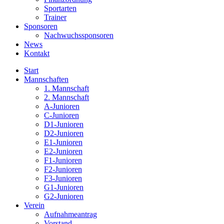
Sportarten
Trainer
Sponsoren
Nachwuchssponsoren
News
Kontakt
Start
Mannschaften
1. Mannschaft
2. Mannschaft
A-Junioren
C-Junioren
D1-Junioren
D2-Junioren
E1-Junioren
E2-Junioren
F1-Junioren
F2-Junioren
F3-Junioren
G1-Junioren
G2-Junioren
Verein
Aufnahmeantrag
Vorstand